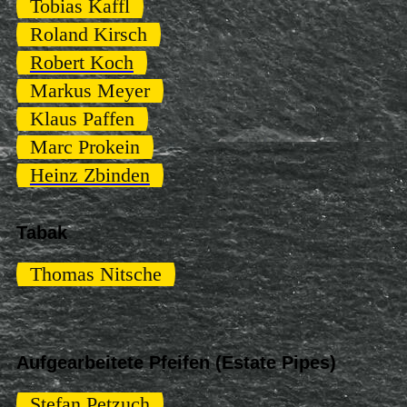
Tobias Kaffl
Roland Kirsch
Robert Koch
Markus Meyer
Klaus Paffen
Marc Prokein
Heinz Zbinden
Tabak
Thomas Nitsche
Aufgearbeitete Pfeifen (Estate Pipes)
Stefan Petzuch