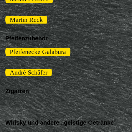
Martin Reck
Pfeifenzubehör
Pfeifenecke Galabura
André Schäfer
Zigarren
Whisky und andere „geistige Getränke”