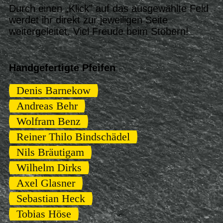
Durch einen „
Klick” auf das ausgewählte Feld
werdet ihr direkt zur jeweiligen Seite
weitergeleitet.
Viel Freude beim Stöbern!
Handgefertigte Pfeifen
Denis Barnekow
Andreas Behr
Wolfram Benz
Reiner Thilo Bindschädel
Nils Bräutigam
Wilhelm Dirks
Axel Glasner
Sebastian Heck
Tobias Höse